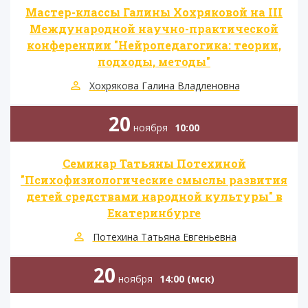
Мастер-классы Галины Хохряковой на III
Международной научно-практической
конференции "Нейропедагогика: теории,
подходы, методы"
Хохрякова Галина Владленовна
20
ноября
10:00
Семинар Татьяны Потехиной
"Психофизиологические смыслы развития
детей средствами народной культуры" в
Екатеринбурге
Потехина Татьяна Евгеньевна
20
ноября
14:00 (мск)