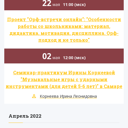
22
мая
11:00 (мск)
​Проект "Орф-встречи онлайн": "Особенности
работы со школьниками: материал,
дидактика, мотивация, дисциплина. Орф-
подход и не только"
02
мая
12:00 (мск)
Семинар-практикум Ирины Корнеевой
"Музыкальные игры с ударными
инструментами (для детей 5-6 лет)" в Самаре
Корнеева Ирина Леонидовна
Апрель 2022