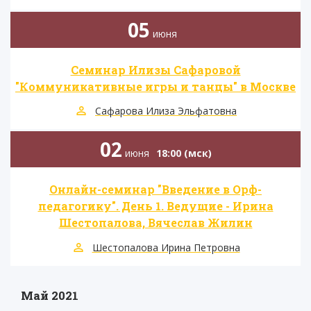
05
июня
Семинар Илизы Сафаровой
"Коммуникативные игры и танцы" в Москве
Сафарова Илиза Эльфатовна
02
июня
18:00 (мск)
Онлайн-семинар "Введение в Орф-
педагогику". День 1. Ведущие - Ирина
Шестопалова, Вячеслав Жилин
Шестопалова Ирина Петровна
Май 2021