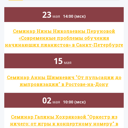
23
мая
14:00 (мск)
Семинар Нины Николаевны Перуновой
«Современные проблемы обучения
начинающих пианистов» в Санкт-Петербурге
15
мая
Семинар Анны Шимкевич "От пульсации до
импровизации" в Ростове-на-Дону
02
мая
10:00 (мск)
Семинар Галины Хохряковой "Оркестр из
ничего: от игры к концертному номеру" в