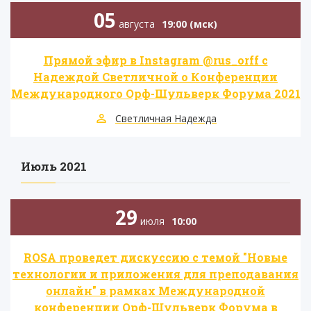
05
августа
19:00 (мск)
Прямой эфир в Instagram @rus_orff с
Надеждой Светличной о Конференции
Международного Орф-Шульверк Форума 2021
Светличная Надежда
Июль 2021
29
июля
10:00
ROSA проведет дискуссию с темой "Новые
технологии и приложения для преподавания
онлайн" в рамках Международной
конференции Орф-Шульверк Форума в