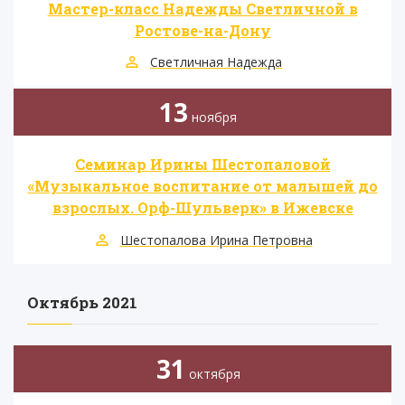
Мастер-класс Надежды Светличной в
Ростове-на-Дону
Светличная Надежда
13
ноября
Семинар Ирины Шестопаловой
«Музыкальное воспитание от малышей до
взрослых. Орф-Шульверк» в Ижевске
Шестопалова Ирина Петровна
Октябрь 2021
31
октября