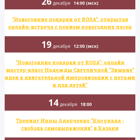
26
декабря
14:00 (мск)
"Новогодние подарки от ROSA": открытая
онлайн-встреча с пением новогодних песен
19
декабря
12:00 (мск)
"Новогодние подарки от ROSA": онлайн
мастер-класс Надежды Светличной "Зимние"
идеи в двигательной импровизации с детьми
и для детей"
14
декабря
18:00
Тренинг Инны Адарченко "Клоунада -
свобода самовыражения" в Казани