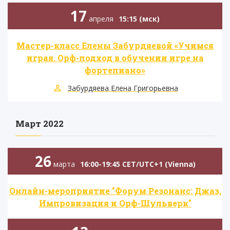
17
апреля
15:15 (мск)
Мастер-класс Елены Забурдяевой «Учимся
играя. Орф-подход в обучении игре на
фортепиано»
Забурдяева Елена Григорьевна
Март 2022
26
марта
16:00-19:45 CET/UTC+1 (Vienna)
Онлайн-мероприятие "Форум Резонанс: Джаз,
Импровизация и Орф-Шульверк"