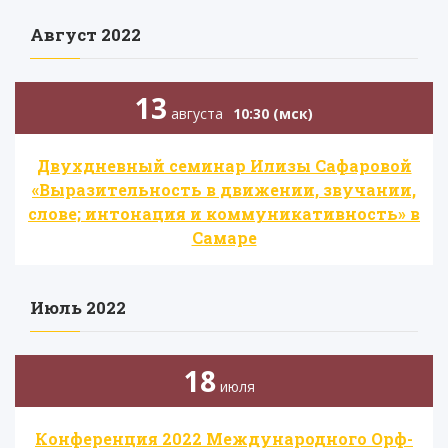
Август 2022
13
августа
10:30 (мск)
Двухдневный семинар Илизы Сафаровой
«Выразительность в движении, звучании,
слове; интонация и коммуникативность» в
Самаре
Июль 2022
18
июля
Конференция 2022 Международного Орф-