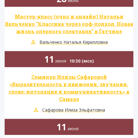
июня
Мастер-класс (очно и онлайн) Натальи
Вальченко "Классика через орф-подход. Новая
жизнь оперного спектакля" в Гатчине
Вальченко Наталья Кирилловна
11
июня
10:30 (мск)
Семинар Илизы Сафаровой
«Выразительность в движении, звучании,
слове; интонация и коммуникативность» в
Самаре
Сафарова Илиза Эльфатовна
11
июня