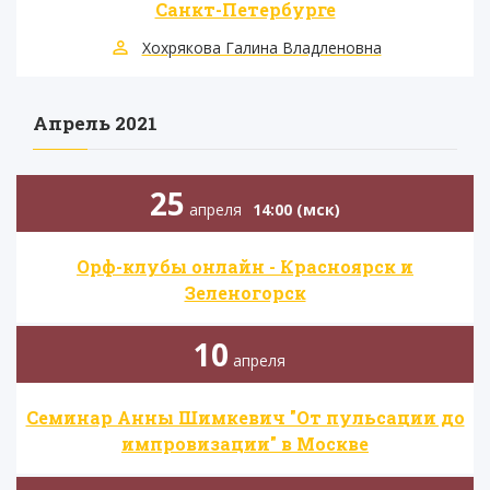
Санкт-Петербурге
Хохрякова Галина Владленовна
Апрель 2021
25
апреля
14:00 (мск)
Орф-клубы онлайн - Красноярск и
Зеленогорск
10
апреля
Семинар Анны Шимкевич "От пульсации до
импровизации" в Москве