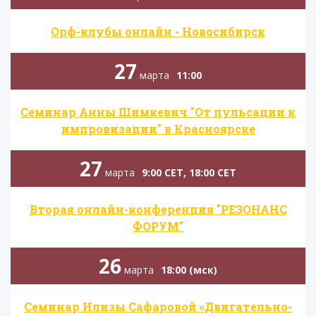
Орф-клубы онлайн - Новосибирск
27
марта
11:00
Семинар Анны Шимкевич "От пульсации к
импровизации" в Красноярске
27
марта
9:00 CET, 18:00 CET
Вторая онлайн-конференция "РЕЗОНАНС
ФОРУМ"
26
марта
18:00 (мск)
Семинар Илизы Сафаровой «Двигательно-