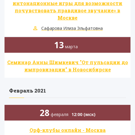
интонационные игры для возможности
почувствовать правдивое звучание» в
Москве
Сафарова Илиза Эльфатовна
13
марта
Семинар Анны Шимкевич "От пульсации до
импровизации" в Новосибирске
Февраль 2021
28
февраля
12:00 (мск)
Орф-клубы онлайн - Москва