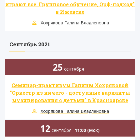
играют все. Групповое обучение, Орф-подход"
в Ижевске
Хохрякова Галина Владленовна
Сентябрь 2021
25
сентября
Семинар-практикум Галины Хохряковой
"Оркестр из ничего - доступные варианты
музицирования с детьми" в Красноярске
Хохрякова Галина Владленовна
12
сентября
11:00 (мск)