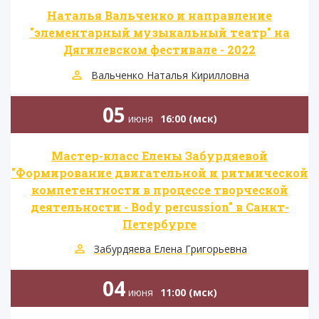
Наталья Вальченко и направление
"элементарный музыкальный театр" на
Дягилевском фестивале - 2022
Вальченко Наталья Кирилловна
05
июня
16:00 (мск)
Мастер-класс Елены Забурдяевой
"Формирование двигательной и ритмической
компетентности в процессе творческой
деятельности - Body percussion" в Санкт-
Петербурге
Забурдяева Елена Григорьевна
04
июня
11:00 (мск)