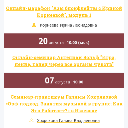
Онлайн-марафон "Азы блокфлейты с Ириной
Корнеевой", модуль 1
Корнеева Ирина Леонидовна
20
августа
10:00 (мск)
Онлайн-семинар Ангелики Вольф "Игра,
пение, танец через все органы чувств"
07
августа
10:00
Семинар-практикум Галины Хохряковой
«Орф-подход. Занятия музыкой в группе: Как
Это Работает?» в Ижевске
Хохрякова Галина Владленовна