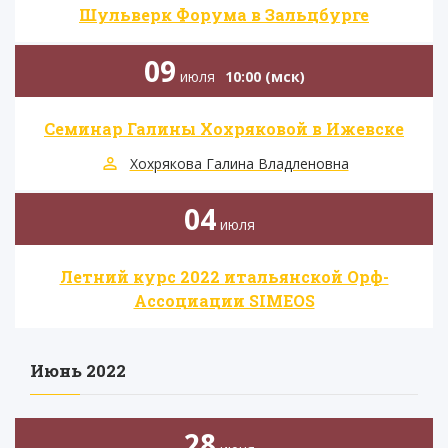
Шульверк Форума в Зальцбурге
09
июля
10:00 (мск)
Семинар Галины Хохряковой в Ижевске
Хохрякова Галина Владленовна
04
июля
Летний курс 2022 итальянской Орф-
Ассоциации SIMEOS
Июнь 2022
28