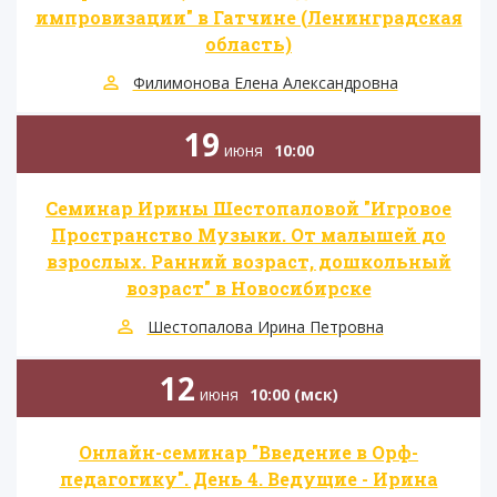
импровизации" в Гатчине (Ленинградская
область)
Филимонова Елена Александровна
19
июня
10:00
Семинар Ирины Шестопаловой "Игровое
Пространство Музыки. От малышей до
взрослых. Ранний возраст, дошкольный
возраст" в Новосибирске
Шестопалова Ирина Петровна
12
июня
10:00 (мск)
Онлайн-семинар "Введение в Орф-
педагогику". День 4. Ведущие - Ирина