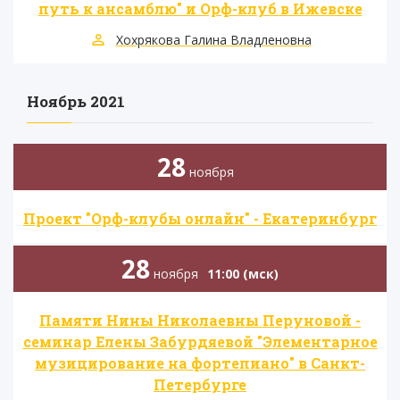
путь к ансамблю" и Орф-клуб в Ижевске
Хохрякова Галина Владленовна
Ноябрь 2021
28
ноября
Проект "Орф-клубы онлайн" - Екатеринбург
28
ноября
11:00 (мск)
Памяти Нины Николаевны Перуновой -
семинар Елены Забурдяевой "Элементарное
музицирование на фортепиано" в Санкт-
Петербурге