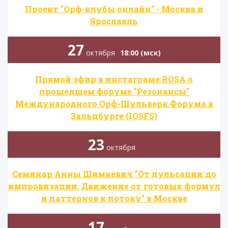
Проект "Орф-клубы онлайн" - Москва и
Ярославль
27
октября
18:00 (мск)
Прямой эфир в инстаграме ROSA о
прошедшем форуме "Резонансы"
Международного Орф-Шульверк Форума в
Зальцбурге (IOSFS)
23
октября
Семинар Анны Шимкевич "От пульсации до
импровизации. Движение от готовых формул
и паттернов к потоку" в Москве
17