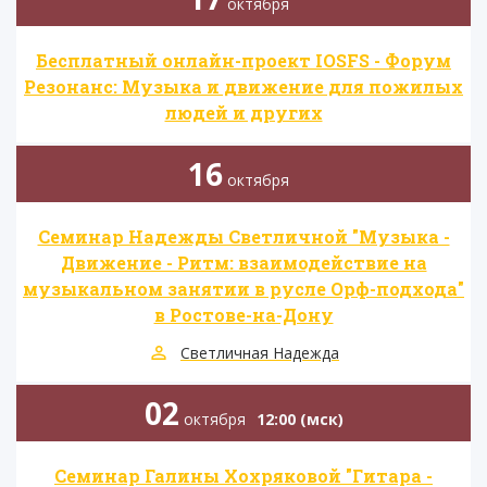
октября
Бесплатный онлайн-проект IOSFS - Форум
Резонанс: Музыка и движение для пожилых
людей и других
16
октября
Семинар Надежды Светличной "Музыка -
Движение - Ритм: взаимодействие на
музыкальном занятии в русле Орф-подхода"
в Ростове-на-Дону
Светличная Надежда
02
октября
12:00 (мск)
Семинар Галины Хохряковой "Гитара -