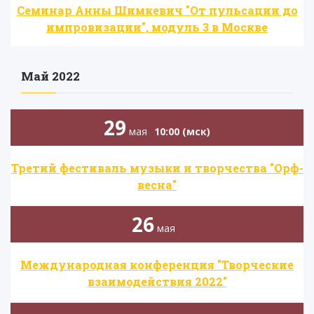
Семинар Анны Шимкевич "От пульсации до
импровизации", модуль 3 в Москве
Май 2022
29
мая
10:00 (мск)
Третий фестиваль музыки и творчества "Орф-
весна"
26
мая
​Международная конференция "Творческие
взаимодействия 2022"