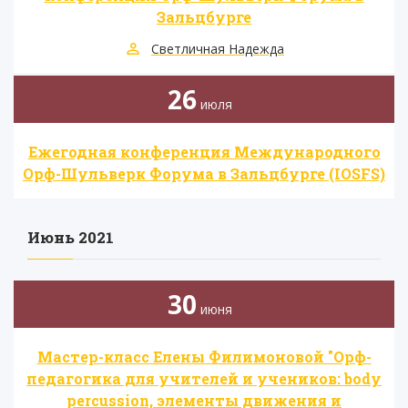
Зальцбурге
Светличная Надежда
26
июля
Ежегодная конференция Международного
Орф-Шульверк Форума в Зальцбурге (IOSFS)
Июнь 2021
30
июня
Мастер-класс Елены Филимоновой "Орф-
педагогика для учителей и учеников: body
percussion, элементы движения и