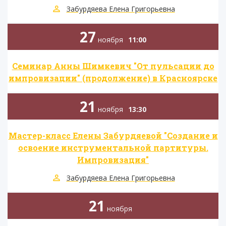
Забурдяева Елена Григорьевна
27
ноября
11:00
Семинар Анны Шимкевич "От пульсации до
импровизации" (продолжение) в Красноярске
21
ноября
13:30
Мастер-класс Елены Забурдяевой "Создание и
освоение инструментальной партитуры.
Импровизация"
Забурдяева Елена Григорьевна
21
ноября