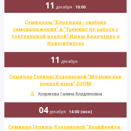
11
декабря
10:00
Семинары "Клоунада - свобода
самовыражения" и "Тренинг по работе с
театральной куклой" Инны Адарченко в
Новосибирске
11
декабря
Семинар Галины Хохряковой "Музыка как
родной язык" ZOOM
Хохрякова Галина Владленовна
04
декабря
14:00 (мск)
Семинар Галины Хохряковой "Блокфлейта -