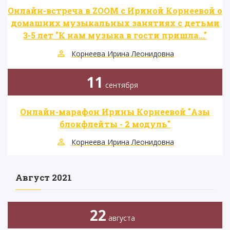
Онлайн-встреча в ZOOM с Ириной Корнеевой о
домашних музыкальных занятиях с детьми
3-5 лет "К нам музыка в гости пришла..."
Корнеева Ирина Леонидовна
11
сентября
Онлайн-марафон Ирины Корнеевой "Азы
блокфлейты - 2 модуль"
Корнеева Ирина Леонидовна
Август 2021
22
августа