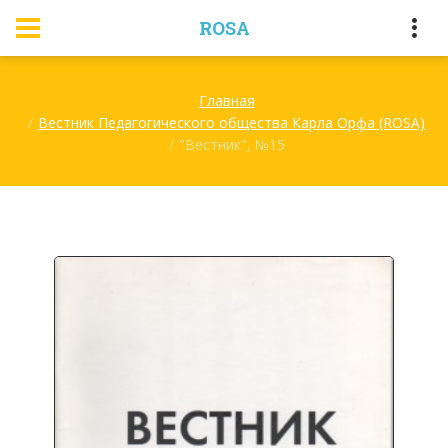
ROSA
Главная
Вестник Педагогического общества Карла Орфа (ROSA)
"Вестник", №15