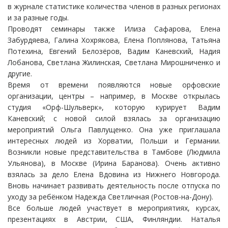
в журнале статистике количества членов в разных регионах
и за разные годы.
Проводят семинары также Илиза Сафарова, Елена
Забурдяева, Галина Хохрякова, Елена Поплянова, Татьяна
Потехина, Евгений Белозёров, Вадим Каневский, Надия
Лобанова, Светлана Жилинская, Светлана Мирошниченко и
другие.
Время от времени появляются новые орфовские
организации, центры – например, в Москве открылась
студия «Орф-Шульверк», которую курирует Вадим
Каневский; с новой силой взялась за организацию
мероприятий Ольга Павлущенко. Она уже приглашала
интересных людей из Хорватии, Польши и Германии.
Возникли новые представительства в Тамбове (Людмила
Ульянова), в Москве (Ирина Баранова). Очень активно
взялась за дело Елена Вдовина из Нижнего Новгорода.
Вновь начинает развивать деятельность после отпуска по
уходу за ребёнком Надежда Светличная (Ростов-на-Дону).
Все больше людей участвует в мероприятиях, курсах,
презентациях в Австрии, США, Финляндии. Наталья