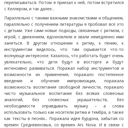
переписываться. Потом я приехал к ней, потом встретился
с Келлером, и так далее...
Параллельно с такими важными знакомствами и общением,
параллельно с получением литературы я пробовал всё это
с детьми. Уже сами новые подходы, связанные с ритмом, с
игрой, с движением, вдохновляли и звали немедленно ими
заняться. В другом отношении к ритму, к пению, к
инструментам виделось, что там скрывается что-то
волнующе интересное. Казалось, что работать будет очень
увлекательно, что дети будут в восторге и будут
интенсивно развиваться. Поражал набор инструментов и
возможности их применения, поражало постепенное
введение и обучение импровизации, поражала
возможность воспитания свободной личности, поражало
чисто музыкальное воспитание без всяких словесных
аналогий, без словесных украшательств, без
необходимости оправдывать музыку – а слова
использовать только как носители ритма и тембра, а также
как тексты в песнях... Поражала идея бурдона, забытая со
времен Средневековья, со времен Ars Nova. И в связи с