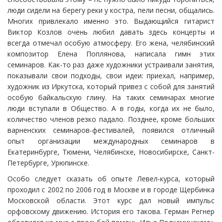
люди сидели на берегу реки у костра, пели песни, общались.
Многих привлекало именно это. Выдающийся гитарист
Виктор Козлов очень любил давать здесь концерты и
всегда отмечал особую атмосферу. Его жена, челябинский
композитор Елена Поплянова, написала гимн этих
семинаров. Как-то раз даже художники устраивали занятия,
показывали свои подходы, свои идеи: приехал, например,
художник из Иркутска, который привез с собой для занятий
особую байкальскую глину. На таких семинарах многие
люди вступали в Общество. А в годы, когда их не было,
количество членов резко падало. Позднее, кроме больших
варненских семинаров-фестивалей, появился отличный
опыт организации международных семинаров в
Екатеринбурге, Тюмени, Челябинске, Новосибирске, Санкт-
Петербурге, Урюпинске.
Особо следует сказать об опыте Левел-курса, который
проходил с 2002 по 2006 год в Москве и в городе Щербинка
Московской области. Этот курс дал новый импульс
орфовскому движению. История его такова. Герман Регнер