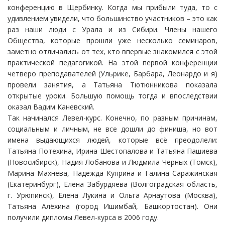
конференцию в Щербинку. Когда мы прибыли туда, то с
удивлением увидели, что большинство участников – это как
раз наши люди с Урала и из Сибири. Члены нашего
Общества, которые прошли уже несколько семинаров,
заметно отличались от тех, кто впервые знакомился с этой
практической педагогикой. На этой первой конференции
четверо преподавателей (Ульрике, Барбара, Леонардо и я)
провели занятия, а Татьяна Тютюнникова показала
открытые уроки. Большую помощь тогда и впоследствии
оказал Вадим Каневский.
Так начинался Левел-курс. Конечно, по разным причинам,
социальным и личным, не все дошли до финиша, но вот
имена выдающихся людей, которые всё преодолели:
Татьяна Потехина, Ирина Шестопалова и Татьяна Пашиева
(Новосибирск), Надия Лобанова и Людмила Черных (Томск),
Марина Махнёва, Надежда Куприна и Галина Саражинская
(Екатеринбург), Елена Забурдяева (Волгоградская область,
г. Урюпинск), Елена Лукина и Ольга Арнаутова (Москва),
Татьяна Алёхина (город Ишимбай, Башкортостан). Они
получили дипломы Левел-курса в 2006 году.