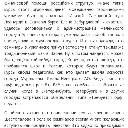
финансовой помощи российских структур. Иначе такие
курсы стоят огромных денег. Совершенно героическими
усилиями был организован Илизой Сафаровой курс
Леонардо в Екатеринбурге. Елене Забурдяевой, к счастью,
удалось договориться с администрацией маленького
городка Урюпинска, которая уже два раза способствовала
проведению международного курса. И есть надежда, что
семинары в Урюпинске примут эстафету и станут такими же
традиционными, как в Варне. Ну а потом найдётся, может
быть, ещё какой-нибудь город. Конечно, есть надежда, что
прибавится школ в России, которые будут оплачивать
курсы своим педагогам, как это делает школа искусств
города Муравленко Ямало-Ненецкого АО. Ведь спрос на
орф-педагогов растёт. Всё чаще сообщают любопытные
случаи, когда в Екатеринбурге, Петербурге и в других
городах встречаются объявления типа «Требуется орф-
педагог».
Особенно активна в привлечении новых членов Ирина
Шестопалова. После её семинаров всегда много желающих
вступить или продлить членство. Это видно по приводимой