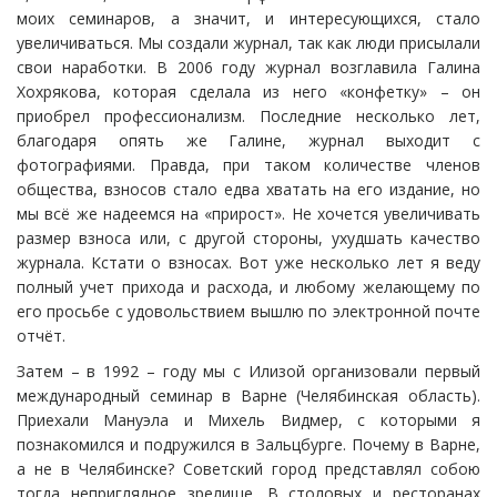
моих семинаров, а значит, и интересующихся, стало
увеличиваться. Мы создали журнал, так как люди присылали
свои наработки. В 2006 году журнал возглавила Галина
Хохрякова, которая сделала из него «конфетку» – он
приобрел профессионализм. Последние несколько лет,
благодаря опять же Галине, журнал выходит с
фотографиями. Правда, при таком количестве членов
общества, взносов стало едва хватать на его издание, но
мы всё же надеемся на «прирост». Не хочется увеличивать
размер взноса или, с другой стороны, ухудшать качество
журнала. Кстати о взносах. Вот уже несколько лет я веду
полный учет прихода и расхода, и любому желающему по
его просьбе с удовольствием вышлю по электронной почте
отчёт.
Затем – в 1992 – году мы с Илизой организовали первый
международный семинар в Варне (Челябинская область).
Приехали Мануэла и Михель Видмер, с которыми я
познакомился и подружился в Зальцбурге. Почему в Варне,
а не в Челябинске? Советский город представлял собою
тогда неприглядное зрелище. В столовых и ресторанах