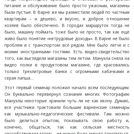
питание и обслуживание было просто ужасным, магазины
были пустые. В Варне же мы разместили людей по частным
квартирам – и дёшево, и вкусно, и доброе отношение
хозяев было обеспечено. В городах маршруток тогда не
было, машину поймать тоже было не просто, так как ещё
живо было понятие «нетрудовые доходы». В Варне не было
проблем и с транспортом: всё рядом. Мне было легче и с
моими иностранными гостями. Есть видео-свидетельство
того, как выглядели магазины тем летом. Мануэла сняла на
видео полки в продуктовом магазине, где красовались
только трехлитровые банки с огромными кабачками и
серая лапша…
Этот первый семинар положил начало всем последующим.
Он буквально перевернул сознание многих. Фотографию
Мануэлы некоторые хранили чуть ли не как икону. Думаю,
все участники трактовали большие варненские семинары
как музыкально-педагогические фестивали. Там можно
было делиться опытом, показывать свою работу и,
конечно, общаться, так как сельская местность
способствовала этому – не нужно было никуда торопиться,