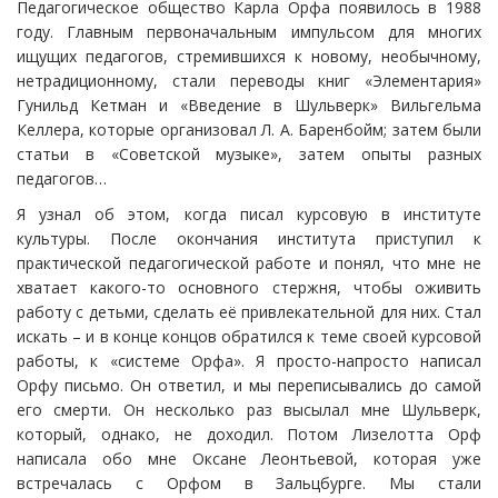
Педагогическое общество Карла Орфа появилось в 1988
году. Главным первоначальным импульсом для многих
ищущих педагогов, стремившихся к новому, необычному,
нетрадиционному, стали переводы книг «Элементария»
Гунильд Кетман и «Введение в Шульверк» Вильгельма
Келлера, которые организовал Л. А. Баренбойм; затем были
статьи в «Советской музыке», затем опыты разных
педагогов…
Я узнал об этом, когда писал курсовую в институте
культуры. После окончания института приступил к
практической педагогической работе и понял, что мне не
хватает какого-то основного стержня, чтобы оживить
работу с детьми, сделать её привлекательной для них. Стал
искать – и в конце концов обратился к теме своей курсовой
работы, к «системе Орфа». Я просто-напросто написал
Орфу письмо. Он ответил, и мы переписывались до самой
его смерти. Он несколько раз высылал мне Шульверк,
который, однако, не доходил. Потом Лизелотта Орф
написала обо мне Оксане Леонтьевой, которая уже
встречалась с Орфом в Зальцбурге. Мы стали