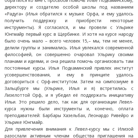
обратился ко мне с просьбой помочь Илье Подкаминскому,
директору и создателю особой школы под названием
«Радуга» (Илья обратился к музыке Орфа, и ему удалось
получить поддержку и приобрести некоторые
инструменты). Я согласился, и мы провели с Ульрике
Юнгмайр первый курс в Щербинке. И хотя на курсе народу
было очень мало – всего человек 15,– мы, тем не менее,
делили группы и занимались. Илья увлекался современной
философией, он совершенно очаровал Ульрику своими
планами и идеями, и она решила помочь организовать там
постоянные курсы. Илья Подкаминский привлек институт
усовершенствования, и ему в принципе удалось
договориться с Орф-институтом. Затем на симпозиуме в
Зальцбурге мы (Ульрике, Илья и я) встретились с
Лизелоттой Орф, и я убедил её поддержать инициативу
Ильи. Это решило дело, так как для организации Левел-
курса нужны были инструменты и, конечно, оплата
преподавателей: Барбары Хазельбах, Леонардо Ривейро и
Ульрике Юнгмайр.
Для привлечения внимания к Левел-курсу мы с Илизой
разослали активным членам общества приглашения на