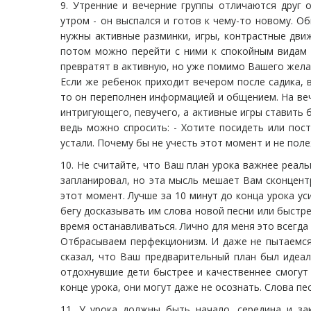
9. Утренние и вечерние группы отличаются друг о
утром - он выспался и готов к чему-то новому. О
нужны активные разминки, игры, контрастные дви
потом можно перейти с ними к спокойным видам 
превратят в активную, но уже помимо Вашего жела
Если же ребенок приходит вечером после садика,
то он переполнен информацией и общением. На веч
интригующего, певучего, а активные игры ставить б
ведь можно спросить: - Хотите посидеть или пост
устали. Почему бы не учесть этот момент и не поле
10. Не считайте, что Ваш план урока важнее реаль
запланировал, но эта мысль мешает Вам сконцент
этот момент. Лучше за 10 минут до конца урока ус
бегу досказывать им слова новой песни или быстр
время останавливаться. Лично для меня это всегда
Отбрасываем перфекционизм. И даже не пытаемся г
сказал, что Ваш предварительный план был идеа
отдохнувшие дети быстрее и качественнее смогут
конце урока, они могут даже не осознать. Слова п
11. У урока должны быть начало, середина и за