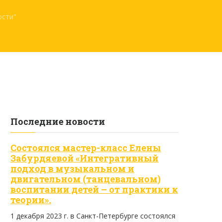
ости"
Последние новости
Состоялся мастер-класс Елены
Забурдяевой «Интегративный
подход в музыкальном и
двигательном (танцевальном)
воспитании детей – от практики к
теории».
1 декабря 2023 г. в Санкт-Петербурге состоялся