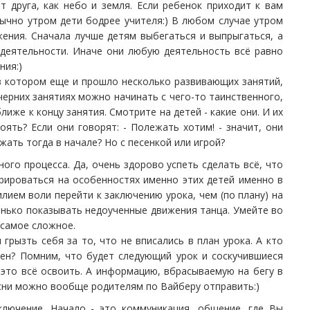
т друга, как небо и земля. Если ребенок приходит к вам
бычно утром дети бодрее учителя:) В любом случае утром
жения. Сначала лучше детям выбегаться и выпрыгаться, а
деятельности. Иначе они любую деятельность всё равно
ния:)
 в котором еще и прошло несколько развивающих занятий,
ерних занятиях можно начинать с чего-то таинственного,
лиже к концу занятия. Смотрите на детей - какие они. И их
оять? Если они говорят: - Полежать хотим! - значит, они
жать тогда в начале? Но с песенкой или игрой?
ного процесса. Да, очень здорово успеть сделать всё, что
рироваться на особенностях именно этих детей именно в
илием воли перейти к заключению урока, чем (по плану) на
енько показывать недоученные движения танца. Умейте во
 самое сложное.
рызть себя за то, что не вписались в план урока. А кто
лен? Помним, что будет следующий урок и соскучившиеся
 это всё освоить. А информацию, вбрасываемую на бегу в
есни можно вообще родителям по Вайберу отправить:)
ключение. Начало - это коммуникация, общение, где Вы