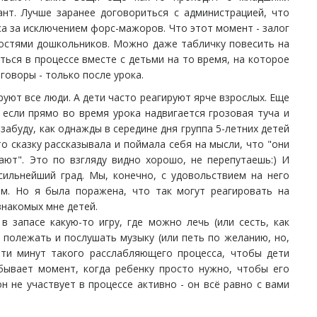
ант. Лучше заранее договориться с администрацией, что
са за исключением форс-мажоров. Что этот момент - залог
ностями дошкольников. Можно даже табличку повесить на
ться в процессе вместе с детьми на то время, на которое
зговоры - только после урока.
ируют все люди. А дети часто реагируют ярче взрослых. Еще
 если прямо во время урока надвигается грозовая туча и
забуду, как однажды в середине дня группа 5-летних детей
о сказку рассказывала и поймала себя на мысли, что "они
ают". Это по взгляду видно хорошо, не перепутаешь:) И
сильнейший град. Мы, конечно, с удовольствием на него
ом. Но я была поражена, что так могут реагировать на
знакомых мне детей.
 запасе какую-то игру, где можно лечь (или сесть, как
о полежать и послушать музыку (или петь по желанию, но,
яти минут такого расслабляющего процесса, чтобы дети
бывает момент, когда ребенку просто нужно, чтобы его
он не участвует в процессе активно - он всё равно с вами