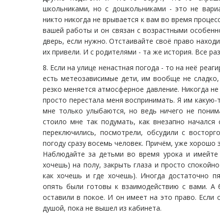
школьниками, но с дошкольниками - это не вари
никто никогда не врывается к вам во время процес
вашей работы и он связан с возрастными особен
дверь, если нужно. Отстаивайте своё право находи
их привели. И с родителями - та же история. Все ра
8. Если на улице ненастная погода - то на неё реаг
есть метеозависимые дети, им вообще не сладко,
резко меняется атмосферное давление. Никогда не 
просто перестала меня воспринимать. Я им какую-т
мне только улыбаются, но ведь ничего не поним
стоило мне так подумать, как внезапно начался 
переключились, посмотрели, обсудили с восторг
погоду сразу восемь человек. Причём, уже хорошо 
Наблюдайте за детьми во время урока и имейте в
хочешь) на полу, закрыть глаза и просто спокойн
как хочешь и где хочешь). Иногда достаточно п
опять были готовы к взаимодействию с вами. А 
оставили в покое. И он имеет на это право. Если 
душой, пока не вышел из кабинета.