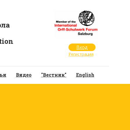
рла
tion
Вход
Регистрация
ьи
Видео
"Вестник"
English