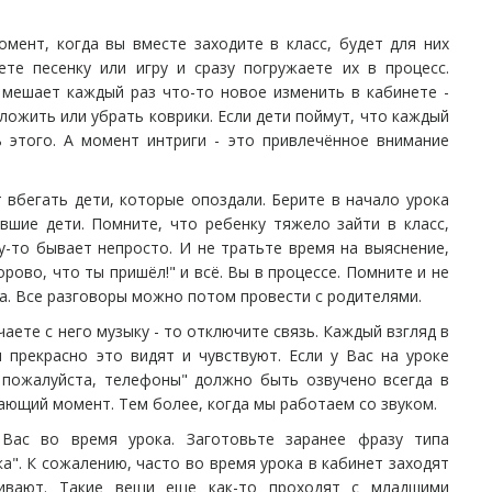
момент, когда вы вместе заходите в класс, будет для них
те песенку или игру и сразу погружаете их в процесс.
 мешает каждый раз что-то новое изменить в кабинете -
оложить или убрать коврики. Если дети поймут, что каждый
ь этого. А момент интриги - это привлечённое внимание
т вбегать дети, которые опоздали. Берите в начало урока
авшие дети. Помните, что ребенку тяжело зайти в класс,
у-то бывает непросто. И не тратьте время на выяснение,
орово, что ты пришёл!" и всё. Вы в процессе. Помните и не
ка. Все разговоры можно потом провести с родителями.
аете с него музыку - то отключите связь. Каждый взгляд в
и прекрасно это видят и чувствуют. Если у Вас на уроке
, пожалуйста, телефоны" должно быть озвучено всегда в
кающий момент. Тем более, когда мы работаем со звуком.
 Вас во время урока. Заготовьте заранее фразу типа
а". К сожалению, часто во время урока в кабинет заходят
шивают. Такие вещи еще как-то проходят с младшими