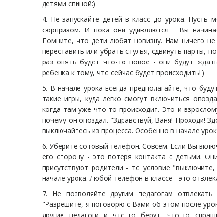
детями спиной:)
4. Не запускайте детей в класс до урока. Пусть 
сюрпризом. И пока они удивляются - Вы начинае
Помните, что дети любят новизну. Нам ничего не
переставить или убрать стулья, сдвинуть парты, п
раз опять будет что-то новое - они будут ждат
ребенка к тому, что сейчас будет происходить!:)
5. В начале урока всегда предполагайте, что буду
такие игры, куда легко смогут включиться опозд
когда там уже что-то происходит. Это и взрослом
почему он опоздал. "Здравствуй, Ваня! Проходи! Зд
выключайтесь из процесса. Особенно в начале уро
6. Уберите сотовый телефон. Совсем. Если Вы включ
его сторону - это потеря контакта с детьми. Он
присутствуют родители - то условие "выключите
начале урока. Любой телефон в классе - это отвле
7. Не позволяйте другим педагогам отвлекать
"Разрешите, я поговорю с Вами об этом после урок
другие педагоги и что-то берут, что-то спра