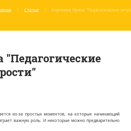
авная
Статьи
Корнеева Ирина "Педагогические хитр
а "Педагогические
рости"
ается из-за простых моментов, на которые начинающий
 играет важную роль. И некоторые можно предварительно