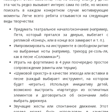
эта часть редко вызывает интерес сама по себе, но можно
поискать в каждом конкретном случае мотивирующие
моменты. Легче всего ребята отзываются на следующие
виды творчества:
Придумать театральное начало/окончание (например,
Петя, который прятался за дверью, выбегает с
репликой «Конец!», или в конце все замирают и т. п.).
Импровизировать на инструменте в свободном ритме
на выбранные ноты (например, трихорд ре-соль-ля,
как в песне «Соломинка»*).
Играть на фортепиано в 4 руки поочередно простое
сопровождение (квинты или терции).
«Шумовой оркестр» в качестве эпизода или вставки в
песне (каждый выбирает инструмент, на котором
будет «играть»). Используя инициативу детей,
возможно выстроить «партитуру» из остинатных
элементов и договориться об окончании либо
выбрать дирижера.
Звучащие жесты или спонтанное движение. Этот
раздел может быть использован в качестве