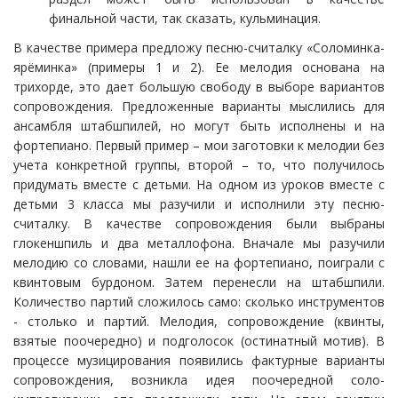
финальной части, так сказать, кульминация.
В качестве примера предложу песню-считалку «Соломинка-
ярёминка» (примеры 1 и 2). Ее мелодия основана на
трихорде, это дает большую свободу в выборе вариантов
сопровождения. Предложенные варианты мыслились для
ансамбля штабшпилей, но могут быть исполнены и на
фортепиано. Первый пример – мои заготовки к мелодии без
учета конкретной группы, второй – то, что получилось
придумать вместе с детьми. На одном из уроков вместе с
детьми 3 класса мы разучили и исполнили эту песню-
считалку. В качестве сопровождения были выбраны
глокеншпиль и два металлофона. Вначале мы разучили
мелодию со словами, нашли ее на фортепиано, поиграли с
квинтовым бурдоном. Затем перенесли на штабшпили.
Количество партий сложилось само: сколько инструментов
- столько и партий. Мелодия, сопровождение (квинты,
взятые поочередно) и подголосок (остинатный мотив). В
процессе музицирования появились фактурные варианты
сопровождения, возникла идея поочередной соло-