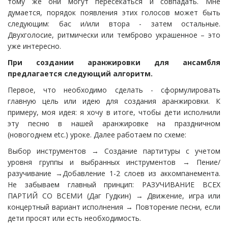
тому же они могут пересекаться и совпадать. Мне
думается, порядок появления этих голосов может быть
следующим: бас и/или втора - затем остальные.
Двухголосие, ритмически или темброво украшенное – это
уже интересно.
При создании аранжировки для ансамбля
предлагается следующий алгоритм.
Первое, что необходимо сделать - сформулировать
главную цель или идею для создания аранжировки. К
примеру, моя идея: я хочу в итоге, чтобы дети исполнили
эту песню в нашей аранжировке на праздничном
(новогоднем etc.) уроке. Далее работаем по схеме:
Выбор инструментов → Создание партитуры с учетом
уровня группы и выбранных инструментов → Пение/
разучивание →Добавление 1-2 слоев из аккомпанемента.
Не забываем главный принцип: РАЗУЧИВАНИЕ ВСЕХ
ПАРТИЙ СО ВСЕМИ (Даг Гудкин) → Движение, игра или
концертный вариант исполнения → Повторение песни, если
дети просят или есть необходимость.