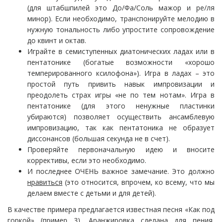
(для штабшпилей это До/Фа/Соль мажор и ре/ля
минор). Если необходимо, транспонируйте мелодию в
нужную тональность либо упростите сопровождение
до квинт и октав.
Играйте в семиступенных диатонических ладах или в
пентатонике (богатые возможности «хорошо
темперированного ксилофона»). Игра в ладах – это
простой путь привить навык импровизации и
преодолеть страх игры «не по тем нотам». Игра в
пентатонике (для этого ненужные пластинки
убираются) позволяет осуществить ансамблевую
импровизацию, так как пентатоника не образует
диссонансов (большая секунда не в счет).
Проверяйте первоначальную идею и вносите
коррективы, если это необходимо.
И последнее ОЧЕНЬ важное замечание. Это должно
нравиться
(это относится, впрочем, ко всему, что мы
делаем вместе с детьми и для детей).
В качестве примера предлагается известная песня «Как под
горкой» (пример 3). Аранжировка сделана для пения,