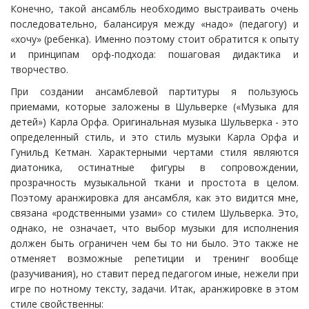
Конечно, такой ансамбль необходимо выстраивать очень
последовательно, балансируя между «надо» (педагогу) и
«хочу» (ребенка). Именно поэтому стоит обратится к опыту
и принципам орф-подхода: пошаговая дидактика и
творчество.
При создании ансамблевой партитуры я пользуюсь
приемами, которые заложены в Шульверке («Музыка для
детей») Карла Орфа. Оригинальная музыка Шульверка - это
определенный стиль, и это стиль музыки Карла Орфа и
Гунильд Кетман. Характерными чертами стиля являются
диатоника, остинатные фигуры в сопровождении,
прозрачность музыкальной ткани и простота в целом.
Поэтому аранжировка для ансамбля, как это видится мне,
связана «родственными узами» со стилем Шульверка. Это,
однако, не означает, что выбор музыки для исполнения
должен быть ограничен чем бы то ни было. Это также не
отменяет возможные репетиции и тренинг вообще
(разучивания), но ставит перед педагогом иные, нежели при
игре по нотному тексту, задачи. Итак, аранжировке в этом
стиле свойственны: