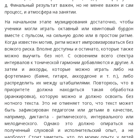
д. Финальный результат важен, но не менее важен и сам
процесс, и атмосфера на занятии.
На начальном этапе музицирования достаточно, чтобы
ученики могли играть октавный или квинтовый бурдон
вместе с пульсом, на сильную долю или в простом ритме.
Когда известен мотив, ритм может импровизироваться без
всякого риска. Вполне доступны и остинато, которые также
можно выучить без нот. С освоением всего спектра
интервалов к тонической гармонии добавляются и другие. А
затем и аккорды, которые можно играть либо на
фортепиано (баяне, гитаре, аккордеоне и т. п.), либо
распределить их между штабшпилями. Повторюсь, что в
приоритете должна находиться такая обработка
(аранжировка), которую можно и должно освоить без
нотного текста. Это не отменяет того, что текст может
быть зафиксирован педагогом или детьми в качестве,
например, диктанта - ритмического, интервального или
мелодического. Однако это должно опираться на
полученный слуховой и исполнительский опыт, а не
наоборот. Стоит заметить, что, по моему опыту, у детей