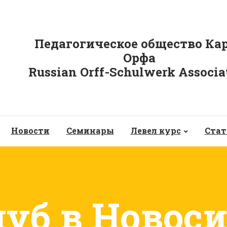
Педагогическое общество Ка
Орфа
Russian Orff-Schulwerk Associa
Новости
Семинары
Левел курс
Стат
уб в Новос