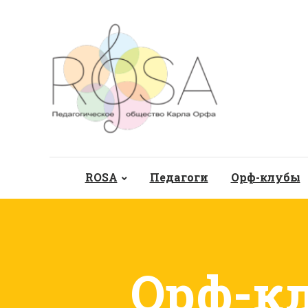
ROSA
Педагоги
Орф-клубы
Орф-кл