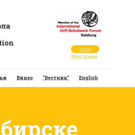
рла
tion
Вход
Регистрация
ьи
Видео
"Вестник"
English
ибирске